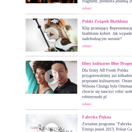
fragment, premiera jesienią 2
zobacz
Polski Związek Biathlonu
Klip promujący Reprezentacj
biathlonie kobiet. Jak wypad
nadchodzącym sezonie?
zobacz
filmy kulinarne Blue Drago
Dla firmy AB Foods Polska
przygotowaliśmy już kilkadzi
przpisami kulinarnymi. Ostat
Wilsona Chunga była Omenaa 
chcecie się nauczyć robić sush
robimysushi.pl
zobacz
Fabryka Piękna
Zwiastun programu "Fabryka 
Emisja jesień 2013, Polsat C