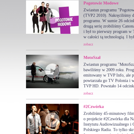
Pogotowie Modowe
Zwiastun programu "Pogoto
(TVP2 2010). Nakręciliśmy d
programu. W sumie 26 odcin
drugą serię zrobiliśmy Cano
i był to pierwszy program w
w całości tą technologią. I by
zobacz
MotoSzał
Zwiastun programu "MotoSzał
bawiliśmy w 2009 roku. Pro
emitowany w TVP Info, ale p
powtarzała go TV Polonia i w
TVP HD. Powstało 14 odcin
zobacz
#2Czwórka
Zrobiliśmy 45-minutowy fil
o projekcie #2Czwórka dla 
Instytutu Audiowizualnego i
Polskiego Radia. To tylko s