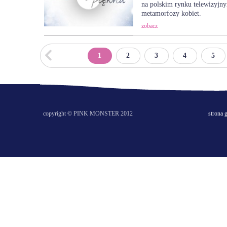
na polskim rynku telewizyjn
metamorfozy kobiet.
zobacz
<
1
2
3
4
5
copyright © PINK MONSTER 2012
strona 